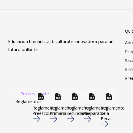
Quic
Educación humanista, bicultural e innovadora para un
Adm
futuro brillante.
Pre
Sec
Pri
Pre
Próximamente
Reglamentos
Reglamento
Reglamento
Reglamento
Reglamento
Reglamento
Preescolar
Primaria
Secundaria
Preparatoria
de
Becas